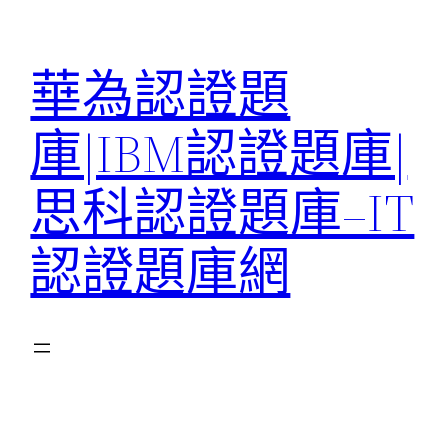
跳
至
華為認證題
主
要
庫|IBM認證題庫|
內
容
思科認證題庫–IT
認證題庫網