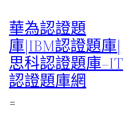
跳
至
華為認證題
主
要
庫|IBM認證題庫|
內
容
思科認證題庫–IT
認證題庫網