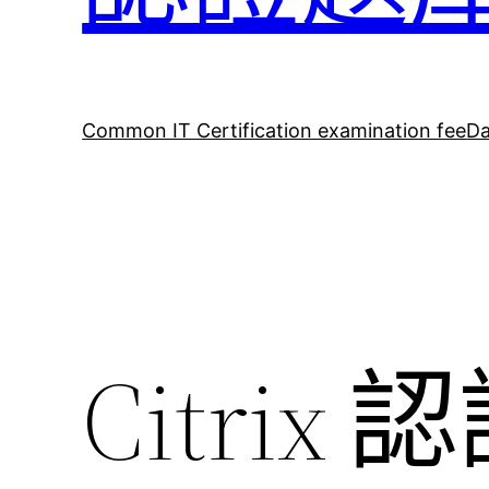
Common IT Certification examination fee
Da
Citrix