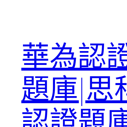
跳
至
主
要
內
華為認證
容
題庫|思
認證題