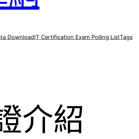
ta Download
IT Certification Exam Polling List
Tags
 認證介紹