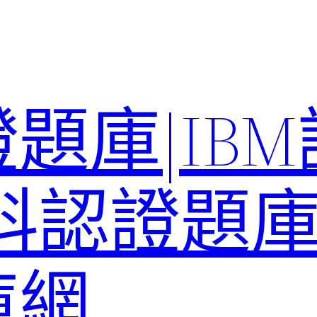
題庫|IB
科認證題庫–
庫網