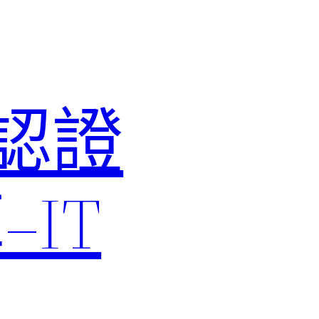
M認證
IT