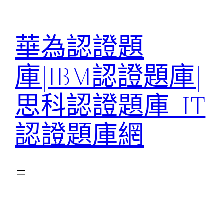
跳
至
華為認證題
主
要
庫|IBM認證題庫|
內
容
思科認證題庫–IT
認證題庫網