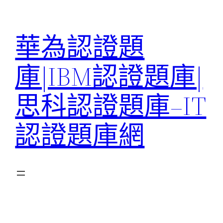
跳
至
華為認證題
主
要
庫|IBM認證題庫|
內
容
思科認證題庫–IT
認證題庫網