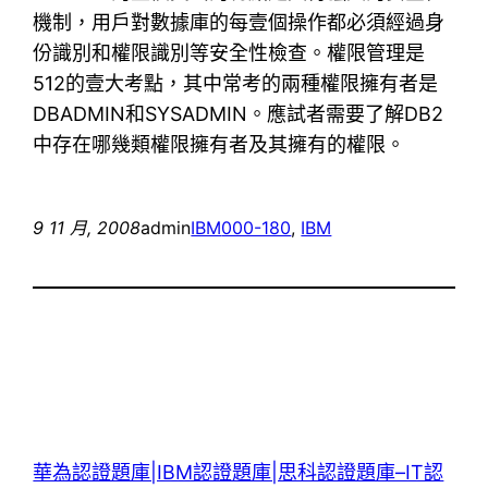
機制，用戶對數據庫的每壹個操作都必須經過身
份識別和權限識別等安全性檢查。權限管理是
512的壹大考點，其中常考的兩種權限擁有者是
DBADMIN和SYSADMIN。應試者需要了解DB2
中存在哪幾類權限擁有者及其擁有的權限。
9 11 月, 2008
admin
IBM
000-180
, 
IBM
華為認證題庫|IBM認證題庫|思科認證題庫–IT認