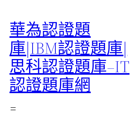
跳
至
華為認證題
主
要
庫|IBM認證題庫|
內
容
思科認證題庫–IT
認證題庫網