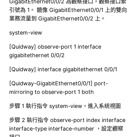
GigabitEthernet0/0/2 為觀察接口，觀察接口索
引號為 1。 鏡像 GigabitEthernet0/0/1 上的雙向
業務流量到 GigabitEthernet0/0/2 上。
system-view
[Quidway] observe-port 1 interface
gigabitethernet 0/0/2
[Quidway] interface gigabitethernet 0/0/1
[Quidway-GigabitEthernet0/0/1] port-
mirroring to observe-port 1 both
步驟 1 執行指令 system-view，進入系統視圖
步驟 2 執行指令 observe-port index interface
interface-type interface-number ，設定觀察