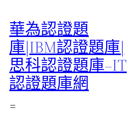
跳
至
華為認證題
主
要
庫|IBM認證題庫|
內
容
思科認證題庫–IT
認證題庫網