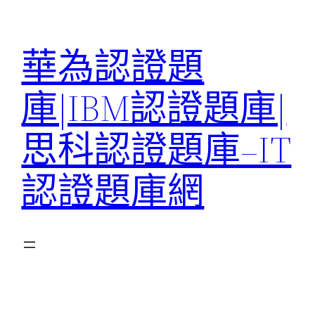
跳
至
華為認證題
主
要
庫|IBM認證題庫|
內
容
思科認證題庫–IT
認證題庫網