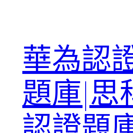
跳
至
主
要
內
華為認證
容
題庫|思
認證題