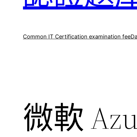
Common IT Certification examination fee
Da
微軟 Azu