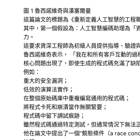
圖 1 魯西諾維奇與漢塞爾曼
這篇論文的標題為《重新定義人工智慧的工程
其中，第一個假設為：人工智慧編碼助理為「資深工
力。
這要求資深工程師為初級人員提供指導、驗證
魯西諾維奇表示， 「我在和所有客戶互動的
核心問題出現了，即使生成的程式碼充滿了缺陷，
例如：
重大的安全漏洞；
低效的演算法實作；
在整個原始碼庫中重複編寫通用的程式碼；
將程式卡死和崩潰當作無關緊要；
程式碼中留下調試痕跡；
雖然程式碼通過特定測試，但通常情況下無法
他在論文中提出了一個“競態條件（a race co