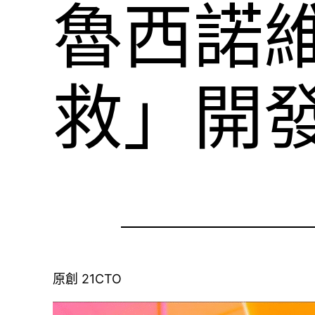
魯西諾維
救」開
原創 21CTO