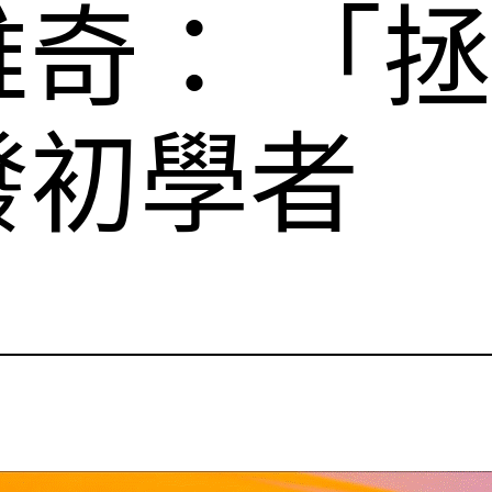
奇： 「
發初學者