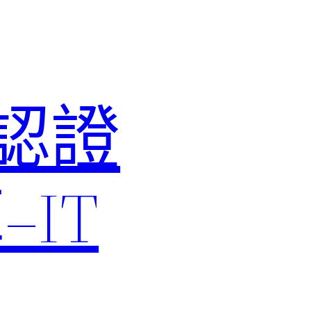
M認證
IT