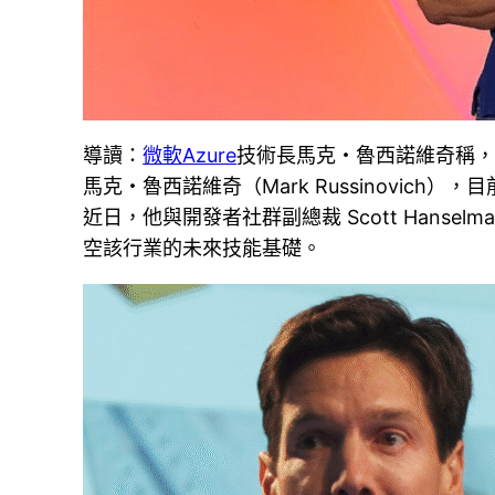
導讀：
微軟Azure
技術長馬克・魯西諾維奇稱
馬克・魯西諾維奇（Mark Russinovich）
近日，他與開發者社群副總裁 Scott Han
空該行業的未來技能基礎。