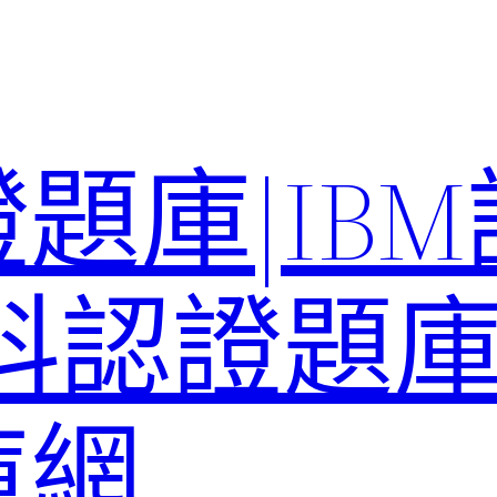
題庫|IB
科認證題庫–
庫網