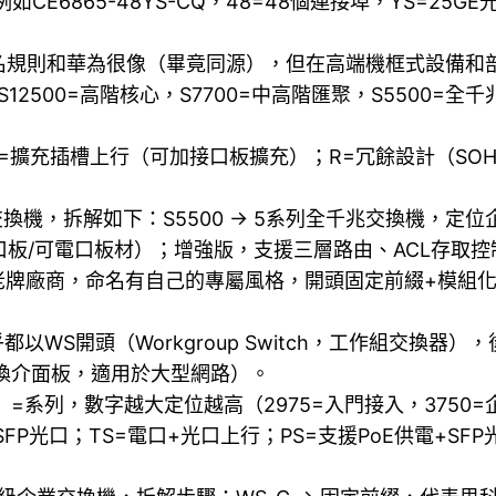
E6865-48YS-CQ，48=48個連接埠，YS=25G
名規則和華為很像（畢竟同源），但在高端機框式設備和
12500=高階核心，S7700=中高階匯聚，S5500
。
=擴充插槽上行（可加接口板擴充）；R=冗餘設計（SO
兆匯聚交換機，拆解如下：S5500 → 5系列全千兆交換機
可加光口板/可電口板材）；增強版，支援三層路由、ACL存
牌廠商，命名有自己的專屬風格，開頭固定前綴+模組化/
以WS開頭（Workgroup Switch，工作組交換器
換介面板，適用於大型網路）。
0）=系列，數字越大定位越高（2975=入門接入，3750
FP光口；TS=電口+光口上行；PS=支援PoE供電+SFP光