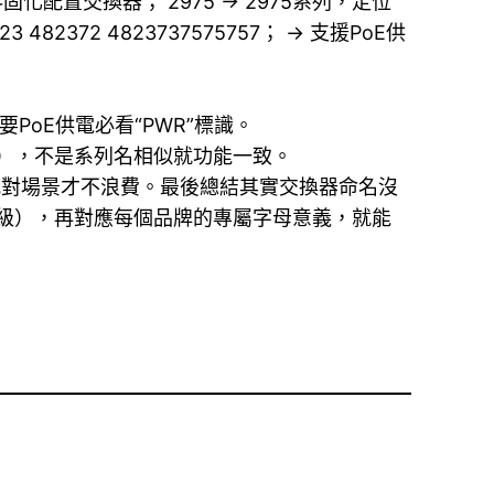
固化配置交換器； 2975 → 2975系列，定位
2372 4823737575757； → 支援PoE供
要PoE供電必看“PWR”標識。
SI），不是系列名相似就功能一致。
，配對場景才不浪費。最後總結其實交換器命名沒
性等級），再對應每個品牌的專屬字母意義，就能