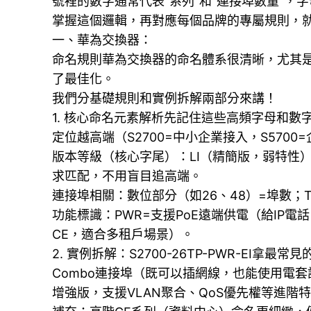
號裡的數字通常代表“系列”和“連接埠數量”，字
掌握這個邏輯，再對應每個品牌的專屬規則，
一、華為交換器：
命名規則華為交換器的命名體系很清晰，尤其是中
了最佳化。
我們分基礎規則和實例拆解兩部分來講！
1. 核心命名元素解析先記住這些高頻字母和數字
定位越高端（S2700=中小企業接入，S5700=企業匯
版本等級（核心字尾）：LI（精簡版，弱特性）<
求匹配，不用盲目追高端。
連接埠相關：數位部分（如26、48）=埠數；T
功能標識：PWR=支援PoE遠端供電（給IP電
CE，適合多租戶場景）。
2. 實例拆解：S2700-26TP-PWR-EI拿
Combo連接埠（既可以插網線，也能使用電
增強版，支援VLAN聚合、QoS優先權等進階