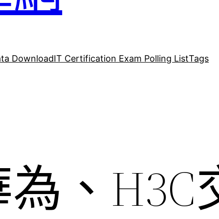
ta Download
IT Certification Exam Polling List
Tags
為、H3C