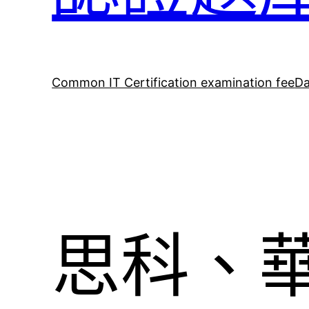
Common IT Certification examination fee
Da
思科、華