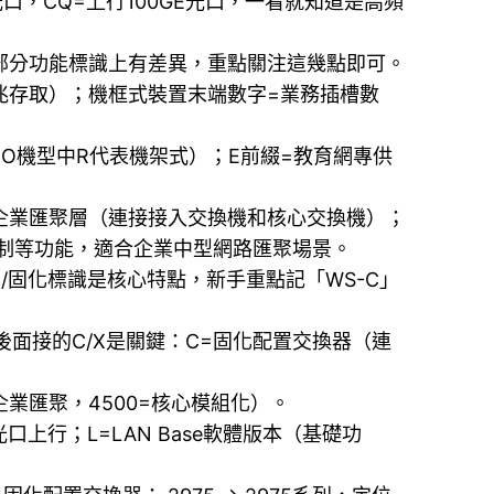
E光口，CQ=上行100GE光口，一看就知道是高頻
部分功能標識上有差異，重點關注這幾點即可。
=全千兆存取）；機框式裝置末端數字=業務插槽數
HO機型中R代表機架式）；E前綴=教育網專供
，定位企業匯聚層（連接接入交換機和核心交換機）；
取控制等功能，適合企業中型網路匯聚場景。
固化標識是核心特點，新手重點記「WS-C」
），後面接的C/X是關鍵：C=固化配置交換器（連
=企業匯聚，4500=核心模組化）。
口上行；L=LAN Base軟體版本（基礎功