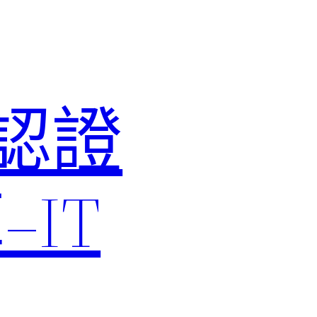
M認證
IT