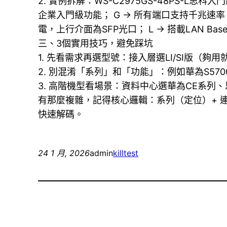
2. 實例拆解：WS-C2975GS-48PS-L
企業入門級功能； G → 所有端口支持千兆速率； S 
電，上行介面為SFP光口； L → 搭載LAN 
三、3個實用技巧，避免踩坑
1. 先看需求再選型號：接入層選LI/SI版（夠
2. 別混淆「系列」和「功能」：例如華為S57
3. 高階機型看場景：資料中心選華為CE系列
有那麼複雜，記得核心邏輯：系列（定位）+ 連
快速解碼。
24 1 月, 2026
admin
killtest