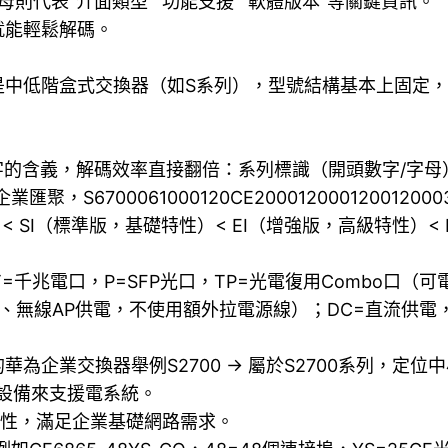
母則代表“介面類型”“功能支援”“軟體版本”等關鍵資訊。
就能輕鬆解碼。
低階盒式交換器（如S系列），型號結構基本上固定，高階C
的含義，解碼效率直接翻倍：系列標識（開頭數字/字母）：例
聚，S6700061000120CE2000120001200120
 SI（標準版，基礎特性）< EI（增強版，高級特性）
=千兆電口，P=SFP光口，TP=光電復用Combo口（
話、無線AP供電，不使用額外拉電源線）；DC=直流供電
最常見的華為企業交換器舉例S2700 → 屬於S2700系列，定
套設備來支援電系統。
特性，滿足企業基礎網路需求。