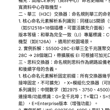
補充：高階CE系列（資料中心）命名更細緻，例如C
寬資料中心存取機型。
二、華三（H3C）交換器：命名規則華三的命
1. 核心命名元素解析系列識別：同樣以S開頭（S
（如​​S12518=18個插槽，可靈活擴充介面板）
版本等級：和華為完全一致（LI）專屬標識：C
機型（如E126A），適用於校園場景。
2. 實例拆解：S5500-28C-EI華三全千
28C → 28個端口，帶擴展板 EI 可根據
三、思科交換器：命名規則思科作為網路設備老
和後續字母的含義。
1. 核心命名元素解析固定前綴：所有交換器幾乎都
接埠固定，不可擴充），X=模組化交換器（可
系列識別：中間數字（如2975、3750、450
連接埠/功能標識：G=全千兆埠；T=電口，S=S
能），E=Enterprise版本（增強功能）。