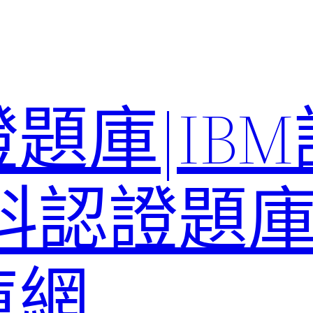
題庫|IB
科認證題庫–
庫網