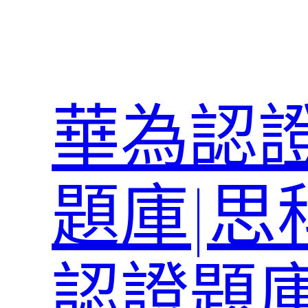
跳
至
主
要
內
華為認證
容
題庫|思
認證題