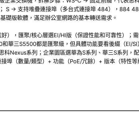
思科入門級企業交換機，拆解步驟：WS-C → 固定前綴，代表思科
→ 支持堆疊連接埠（多台式連接埠 484），884 4823 48
Base基礎版軟體，滿足辦公室網路的基本轉送需求。
用就好），匯聚/核心層選EI/HI版（保證性能和可靠性）；需
00和華三S5500都是匯聚級，但具體功能要看後綴（EI/
、思科Nexus系列；企業園區選華為S系列、華三S系列
接埠（數量/類型）+ 功能（PoE/冗餘）+ 版本（特