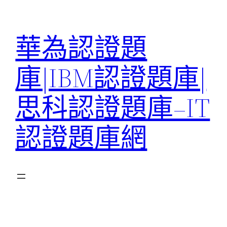
跳
至
華為認證題
主
要
庫|IBM認證題庫|
內
容
思科認證題庫–IT
認證題庫網