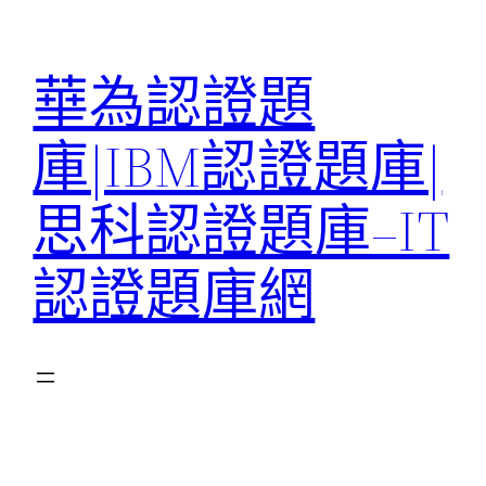
跳
至
華為認證題
主
要
庫|IBM認證題庫|
內
容
思科認證題庫–IT
認證題庫網