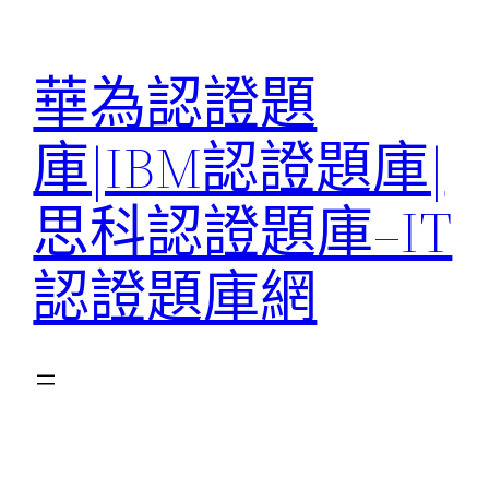
跳
至
華為認證題
主
要
庫|IBM認證題庫|
內
容
思科認證題庫–IT
認證題庫網