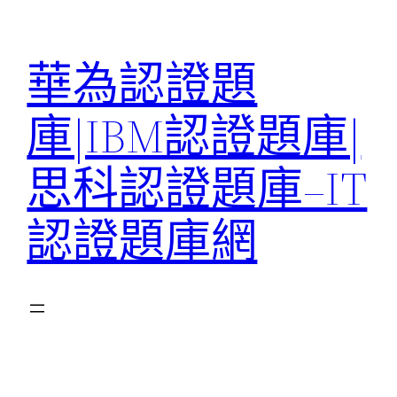
跳
至
華為認證題
主
要
庫|IBM認證題庫|
內
容
思科認證題庫–IT
認證題庫網