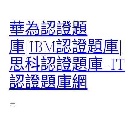
跳
至
華為認證題
主
要
庫|IBM認證題庫|
內
容
思科認證題庫–IT
認證題庫網