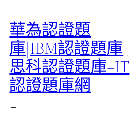
跳
至
華為認證題
主
要
庫|IBM認證題庫|
內
容
思科認證題庫–IT
認證題庫網