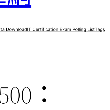
ta Download
IT Certification Exam Polling List
Tags
500：