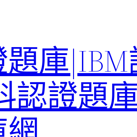
題庫|IB
科認證題庫–
庫網