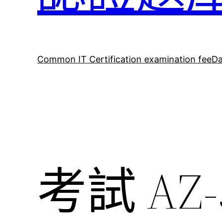
Common IT Certification examination fee
Da
考試 AZ-