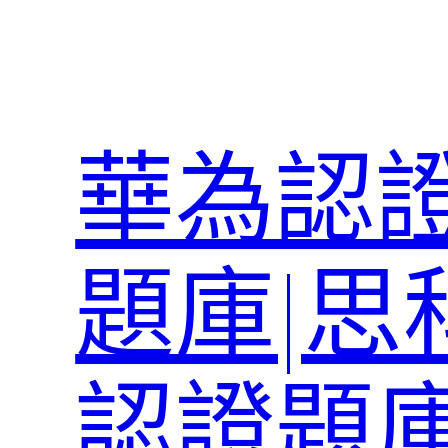
跳
至
主
要
內
華為認證
容
題庫|思
認證題