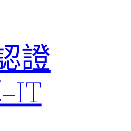
M認證
IT