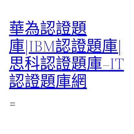
跳
至
華為認證題
主
要
庫|IBM認證題庫|
內
容
思科認證題庫–IT
認證題庫網