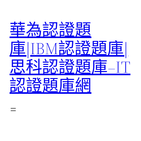
跳
至
華為認證題
主
要
庫|IBM認證題庫|
內
容
思科認證題庫–IT
認證題庫網