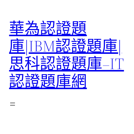
跳
至
華為認證題
主
要
庫|IBM認證題庫|
內
容
思科認證題庫–IT
認證題庫網