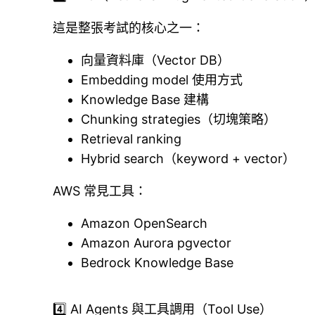
這是整張考試的核心之一：
向量資料庫（Vector DB）
Embedding model 使用方式
Knowledge Base 建構
Chunking strategies（切塊策略）
Retrieval ranking
Hybrid search（keyword + vector）
AWS 常見工具：
Amazon OpenSearch
Amazon Aurora pgvector
Bedrock Knowledge Base
4️⃣ AI Agents 與工具調用（Tool Use）