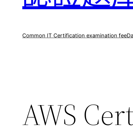
Common IT Certification examination fee
Da
AWS Cert