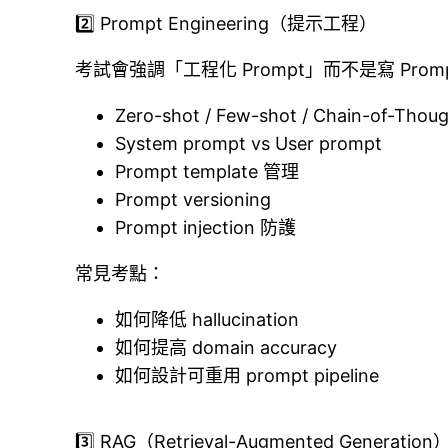
2️⃣ Prompt Engineering（提示工程）
考試會強調「工程化 Prompt」而不是寫 Prom
Zero-shot / Few-shot / Chain-of-Thou
System prompt vs User prompt
Prompt template 管理
Prompt versioning
Prompt injection 防護
常見考點：
如何降低 hallucination
如何提高 domain accuracy
如何設計可重用 prompt pipeline
3️⃣ RAG（Retrieval-Augmented Generation