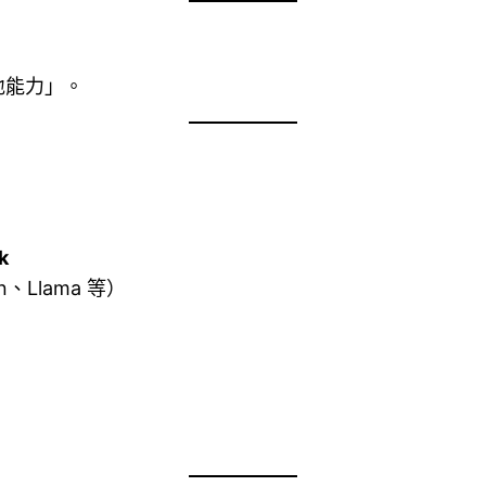
地能力」。
k
tan、Llama 等）