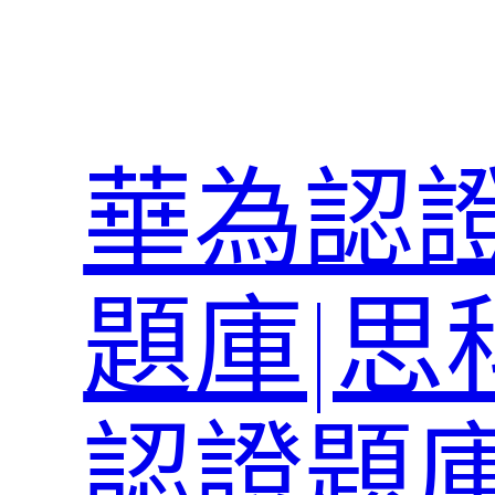
跳
至
主
要
內
華為認證
容
題庫|思
認證題