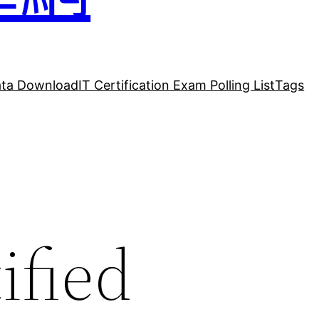
ta Download
IT Certification Exam Polling List
Tags
ified