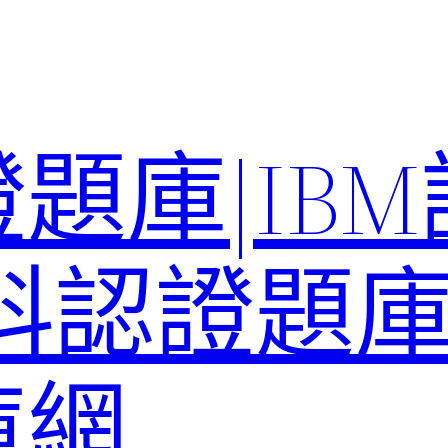
題庫|IB
科認證題庫–
庫網