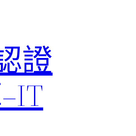
M認證
IT