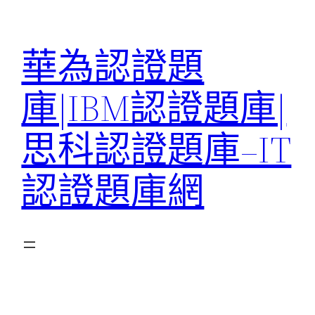
跳
至
華為認證題
主
要
庫|IBM認證題庫|
內
容
思科認證題庫–IT
認證題庫網