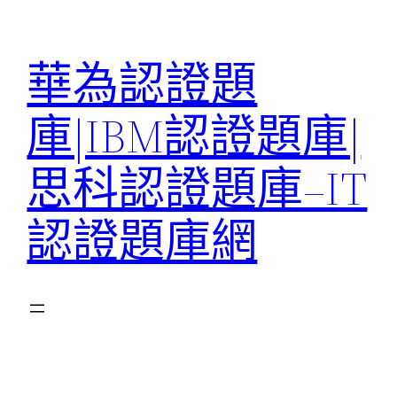
跳
至
華為認證題
主
要
庫|IBM認證題庫|
內
容
思科認證題庫–IT
認證題庫網