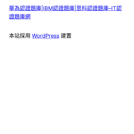
華為認證題庫|IBM認證題庫|思科認證題庫–IT認
證題庫網
本站採用
WordPress
建置