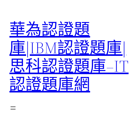
跳
至
華為認證題
主
要
庫|IBM認證題庫|
內
容
思科認證題庫–IT
認證題庫網