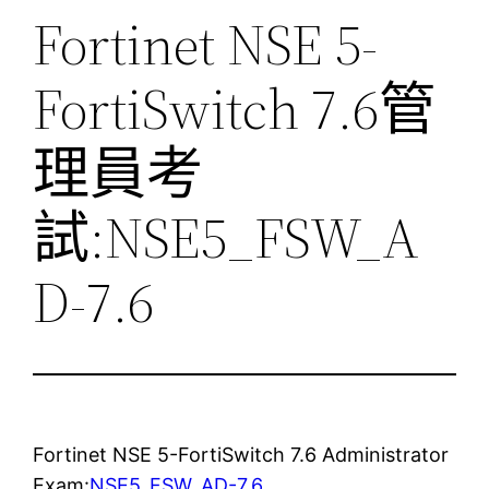
Fortinet NSE 5-
FortiSwitch 7.6管
理員考
試:NSE5_FSW_A
D-7.6
Fortinet NSE 5-FortiSwitch 7.6 Administrator
Exam:
NSE5_FSW_AD-7.6