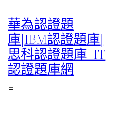
跳
至
華為認證題
主
要
庫|IBM認證題庫|
內
容
思科認證題庫–IT
認證題庫網