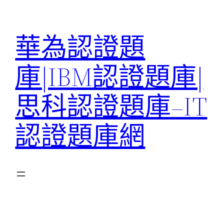
跳
至
華為認證題
主
要
庫|IBM認證題庫|
內
容
思科認證題庫–IT
認證題庫網