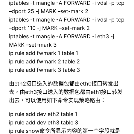
iptables -t mangle -A FORWARD -i vdsl -p tcp
–dport 25 -j MARK –set-mark 2
iptables -t mangle -A FORWARD -i vdsl -p tcp
–dport 110 -j MARK –set-mark 2
iptables -t mangle -A FORWARD -i eth3 -j
MARK –set-mark 3
ip rule add fwmark 1 table 1
ip rule add fwmark 2 table 2
ip rule add fwmark 3 table 3
由eth2接口送入的数据包都由eth0接口转发出
去，由eth3接口送入的数据包都由eth1接口转发
出去，可以使用如下命令实现策略路由：
ip rule add dev eth2 table 1
ip rule add dev eth3 table 3
ip rule show命令所显示内容的第一个字段就是