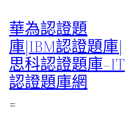
跳
至
華為認證題
主
要
庫|IBM認證題庫|
內
容
思科認證題庫–IT
認證題庫網