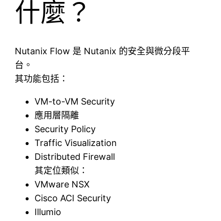
什麼？
Nutanix Flow 是 Nutanix 的安全與微分段平
台。
其功能包括：
VM-to-VM Security
應用層隔離
Security Policy
Traffic Visualization
Distributed Firewall
其定位類似：
VMware NSX
Cisco ACI Security
Illumio