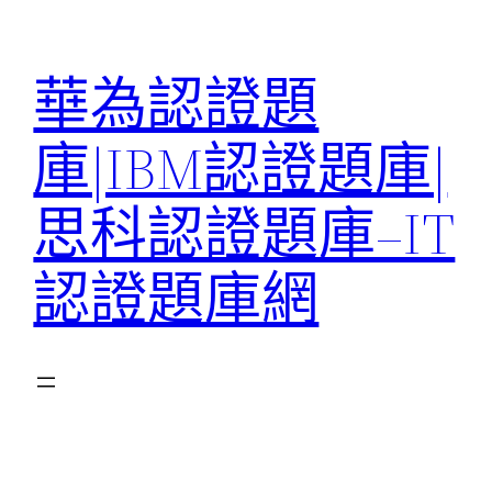
跳
至
華為認證題
主
要
庫|IBM認證題庫|
內
容
思科認證題庫–IT
認證題庫網