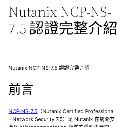
Nutanix NCP-NS-
7.5 認證完整介紹
Nutanix NCP-NS-7.5 認證完整介紹
前言
NCP-NS-7.5
（Nutanix Certified Professional
– Network Security 7.5）是 Nutanix 在網路安