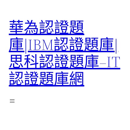
跳
至
華為認證題
主
要
庫|IBM認證題庫|
內
容
思科認證題庫–IT
認證題庫網