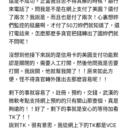
還是不成功。正當我百思不得其解的時候，銀行
來電話了，問我是不是在網上支付了美圓？還付
了兩次？我說是，而且也是付了兩次！心裏想妳
們監控的挺嚴啊，才付了50刀妳們就知道了，還
打電話來，怎麽那麽多貪官把錢轉出了國妳們就
不問呢！
沒想到他接下來說的是信用卡的美圓支付功能默
認是關閉的，需要人工打開，然後他問我是否要
打開。我說開，他就幫我開了！！原來如此方
便，怪不得貪官轉外匯出去那麽容易呢！！
剩下的事就容易了，註冊，預約，交錢，武漢的
微軟考點支持網上預約的只有關山那壹個，真是
夠遠的！！好了，剩下的事就是安心的等待加看
TK了！！
說到TK，很有意思，我從網上下的TK都是VCE