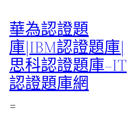
跳
至
華為認證題
主
要
庫|IBM認證題庫|
內
容
思科認證題庫–IT
認證題庫網