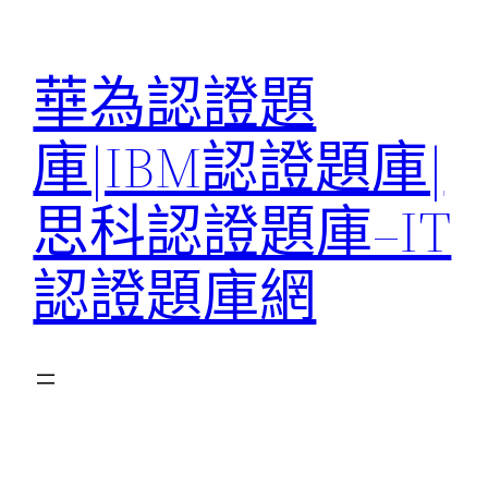
跳
至
華為認證題
主
要
庫|IBM認證題庫|
內
容
思科認證題庫–IT
認證題庫網