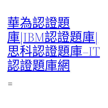
跳
至
華為認證題
主
要
庫|IBM認證題庫|
內
容
思科認證題庫–IT
認證題庫網