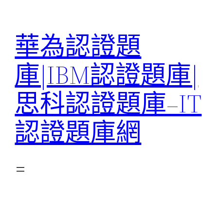
跳
至
華為認證題
主
要
庫|IBM認證題庫|
內
容
思科認證題庫–IT
認證題庫網