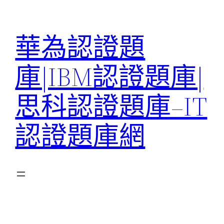
跳
至
華為認證題
主
要
庫|IBM認證題庫|
內
容
思科認證題庫–IT
認證題庫網