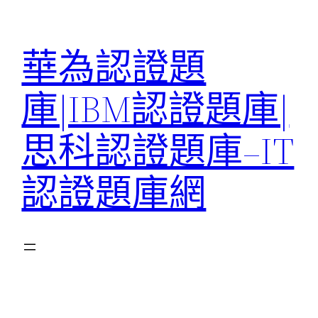
跳
至
華為認證題
主
要
庫|IBM認證題庫|
內
容
思科認證題庫–IT
認證題庫網