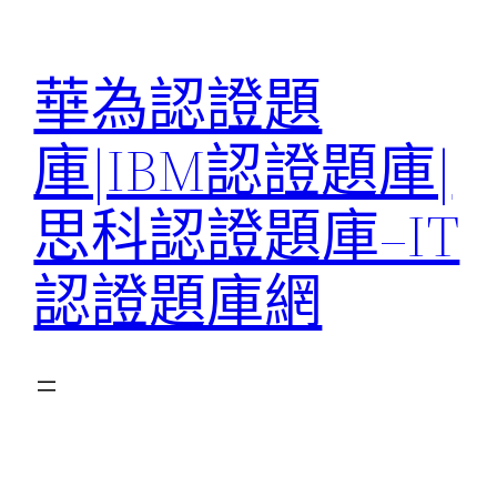
跳
至
華為認證題
主
要
庫|IBM認證題庫|
內
容
思科認證題庫–IT
認證題庫網