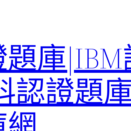
題庫|IB
科認證題庫–
庫網