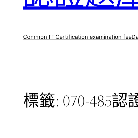
Common IT Certification examination fee
Da
標籤:
070-485認