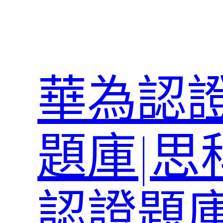
跳
至
主
要
內
華為認證
容
題庫|思
認證題