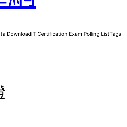
ta Download
IT Certification Exam Polling List
Tags
證