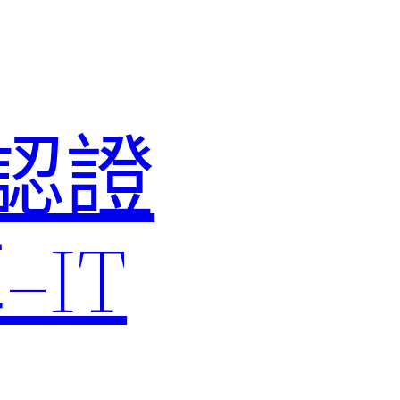
M認證
IT