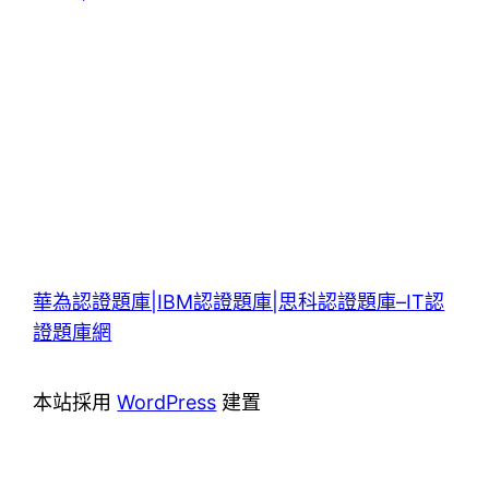
華為認證題庫|IBM認證題庫|思科認證題庫–IT認
證題庫網
本站採用
WordPress
建置