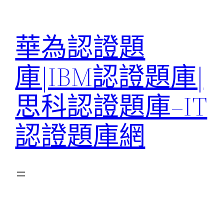
跳
至
華為認證題
主
要
庫|IBM認證題庫|
內
容
思科認證題庫–IT
認證題庫網