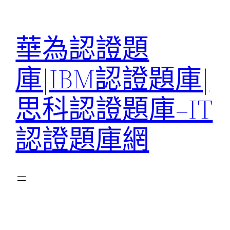
跳
至
華為認證題
主
要
庫|IBM認證題庫|
內
容
思科認證題庫–IT
認證題庫網