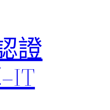
M認證
IT