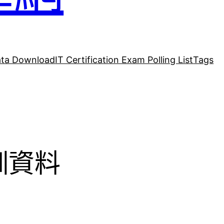
ta Download
IT Certification Exam Polling List
Tags
培訓資料