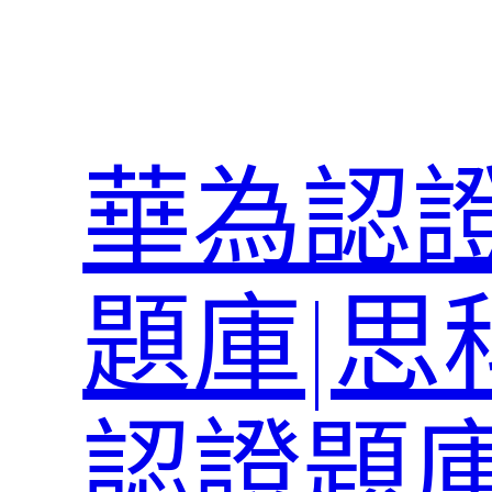
跳
至
主
要
內
華為認證
容
題庫|思
認證題