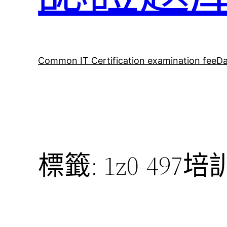
Common IT Certification examination fee
Da
標籤:
1z0-497