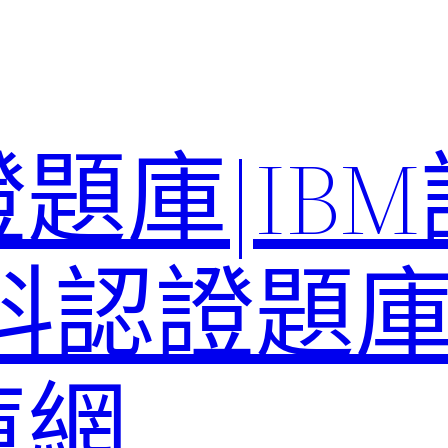
題庫|IB
科認證題庫–
庫網