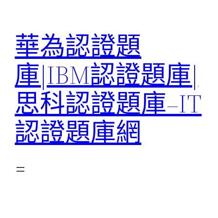
跳
至
華為認證題
主
要
庫|IBM認證題庫|
內
容
思科認證題庫–IT
認證題庫網