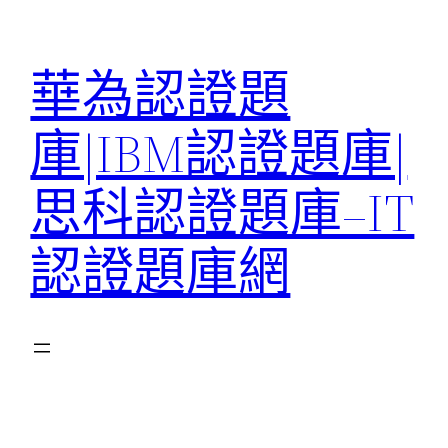
跳
至
華為認證題
主
要
庫|IBM認證題庫|
內
容
思科認證題庫–IT
認證題庫網