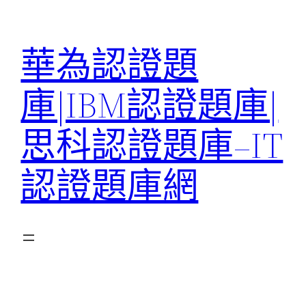
跳
至
華為認證題
主
要
庫|IBM認證題庫|
內
容
思科認證題庫–IT
認證題庫網