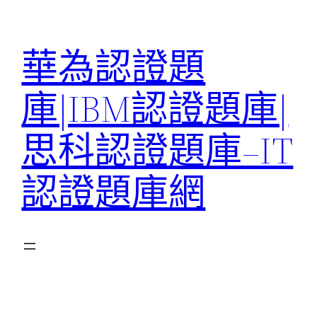
跳
至
華為認證題
主
要
庫|IBM認證題庫|
內
容
思科認證題庫–IT
認證題庫網