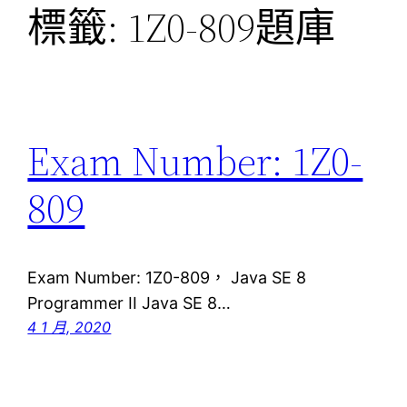
標籤:
1Z0-809題庫
Exam Number: 1Z0-
809
Exam Number: 1Z0-809， Java SE 8
Programmer II Java SE 8…
4 1 月, 2020