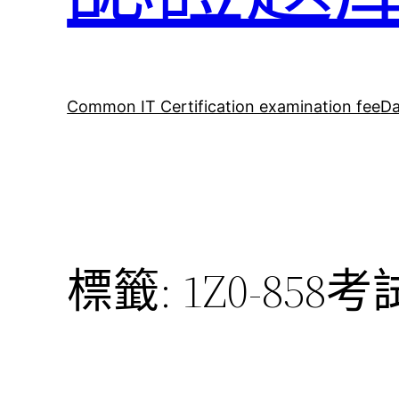
Common IT Certification examination fee
Da
標籤:
1Z0-858