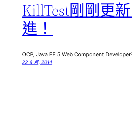
KillTest剛剛
進！
OCP, Java EE 5 Web Component Develo
22 8 月, 2014