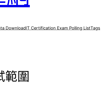
ta Download
IT Certification Exam Polling List
Tags
考試範圍