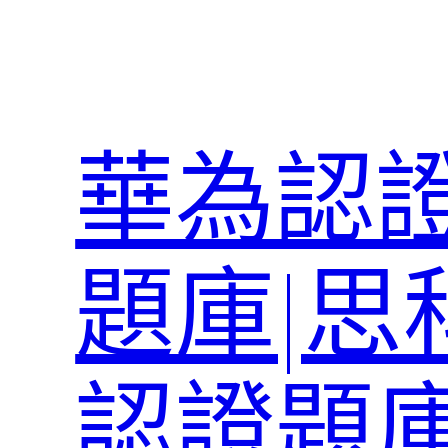
跳
至
主
要
內
華為認證
容
題庫|思
認證題