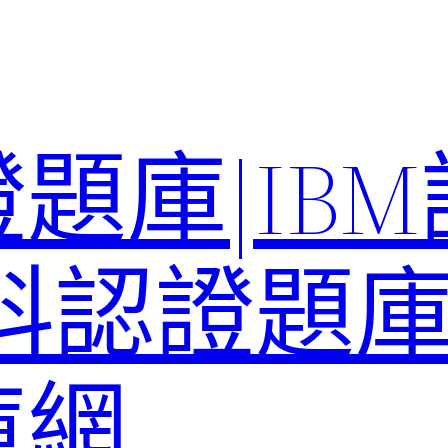
題庫|IB
科認證題庫–
庫網