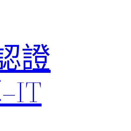
M認證
IT