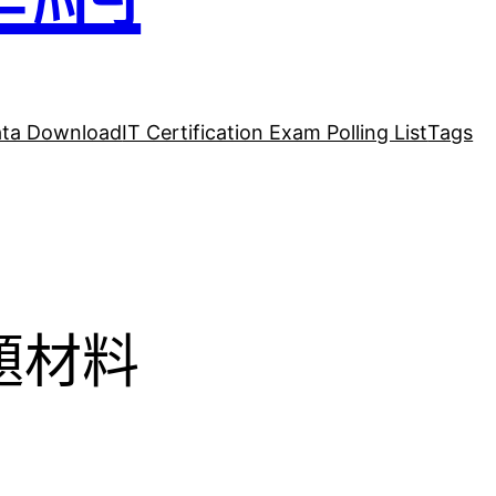
ta Download
IT Certification Exam Polling List
Tags
真題材料