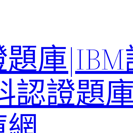
題庫|IB
科認證題庫–
庫網