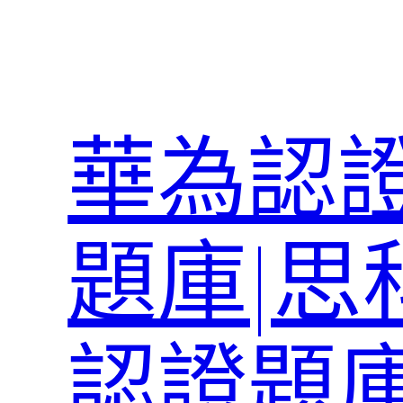
跳
至
主
要
內
華為認證
容
題庫|思
認證題