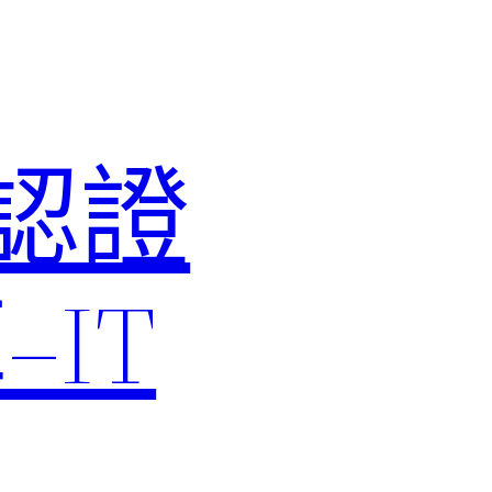
M認證
IT