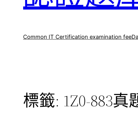
Common IT Certification examination fee
Da
標籤:
1Z0-883