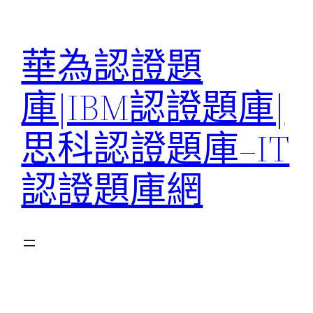
跳
至
華為認證題
主
要
庫|IBM認證題庫|
內
容
思科認證題庫–IT
認證題庫網