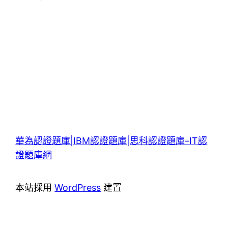
華為認證題庫|IBM認證題庫|思科認證題庫–IT認
證題庫網
本站採用
WordPress
建置