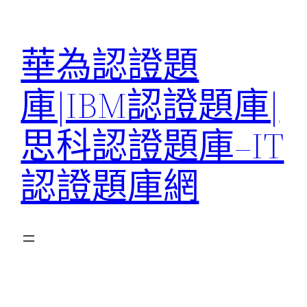
跳
至
華為認證題
主
要
庫|IBM認證題庫|
內
容
思科認證題庫–IT
認證題庫網