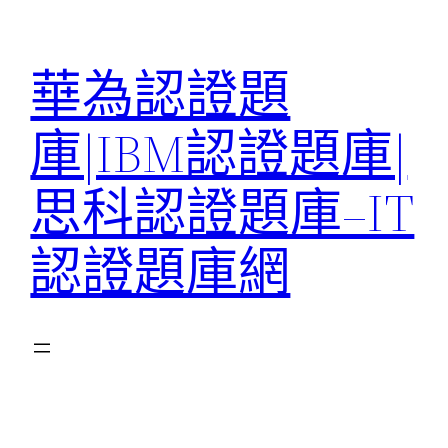
跳
至
華為認證題
主
要
庫|IBM認證題庫|
內
容
思科認證題庫–IT
認證題庫網