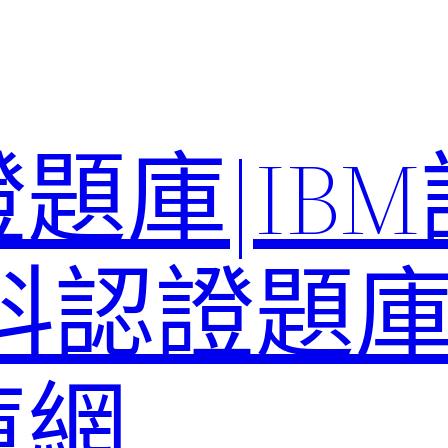
題庫|IB
科認證題庫–
庫網