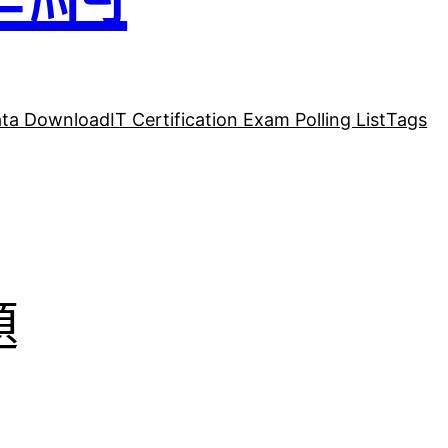
ta Download
IT Certification Exam Polling List
Tags
題