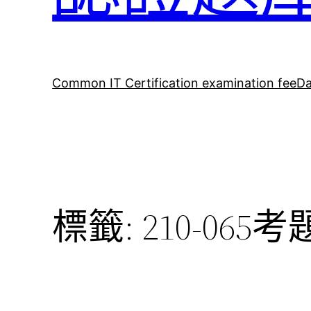
Common IT Certification examination fee
Da
標籤:
210-065考