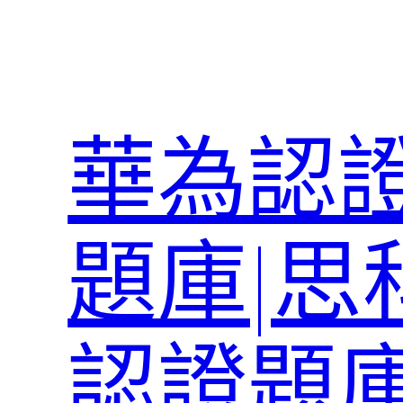
跳
至
主
要
內
華為認證
容
題庫|思
認證題