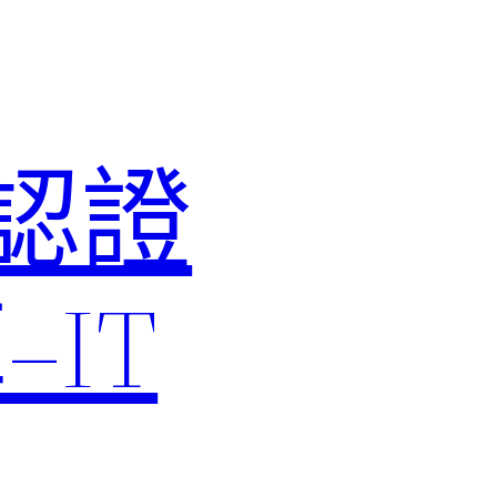
M認證
IT